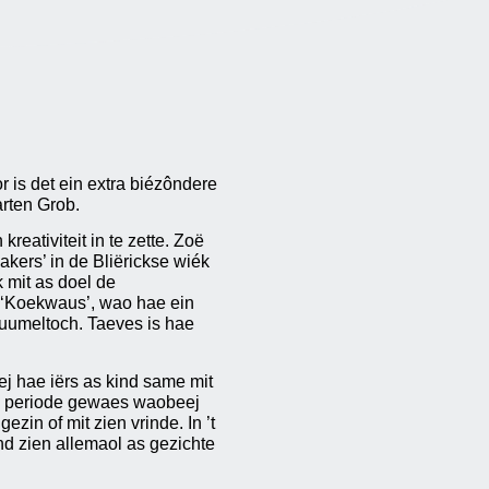
r is det ein extra biézôndere
arten Grob.
eativiteit in te zette. Zoë
kers’ in de Bliërickse wiék
mit as doel de
n ‘Koekwaus’, wao hae ein
uumeltoch. Taeves is hae
ej hae iërs as kind same mit
ein periode gewaes waobeej
in of mit zien vrinde. In ’t
nd zien allemaol as gezichte