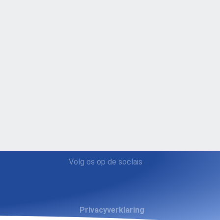
Volg os op de soclais
Privacyverklaring