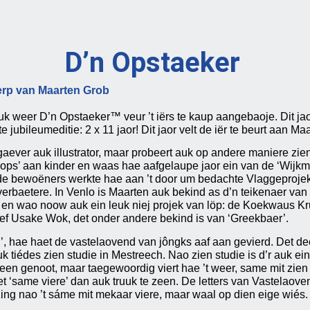
D’n Opstaeker
erp van Maarten Grob
uk weer D’n Opstaeker™ veur ’t iërs te kaup aangebaoje. Dit jao
e jubileumeditie: 2 x 11 jaor! Dit jaor velt de iër te beurt aan Ma
ever auk illustrator, maar probeert auk op andere maniere zien kr
ops’ aan kinder en waas hae aafgelaupe jaor ein van de ‘Wijkma
 bewoëners werkte hae aan ’t door um bedachte Vlaggeprojek 
erbaetere. In Venlo is Maarten auk bekind as d’n teikenaer va
en wao noow auk ein leuk niej projek van löp: de Koekwaus Kr
ief Usake Wok, det onder andere bekind is van ‘Greekbaer’.
j’, hae haet de vastelaovend van jôngks aaf aan gevierd. Det de
auk tiédes zien studie in Mestreech. Nao zien studie is d’r auk 
n genoot, maar taegewoordig viert hae ’t weer, same mit zien gez
t ‘same viere’ dan auk truuk te zeen. De letters van Vastelaove
ng nao ’t sáme mit mekaar viere, maar waal op dien eige wiés.