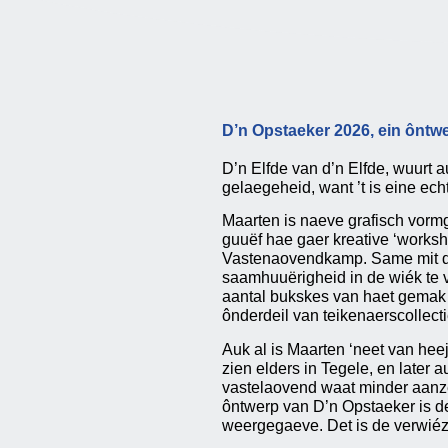
D’n Opstaeker 2026, ein ôntw
D’n Elfde van d’n Elfde, wuurt a
gelaegeheid, want ’t is eine echt
Maarten is naeve grafisch vormga
guuëf hae gaer kreative ‘worksh
Vastenaovendkamp. Same mit de
saamhuuërigheid in de wiék te v
aantal bukskes van haet gemak 
ônderdeil van teikenaerscollect
Auk al is Maarten ‘neet van hee
zien elders in Tegele, en later 
vastelaovend waat minder aanzee
ôntwerp van D’n Opstaeker is de
weergegaeve. Det is de verwiézi